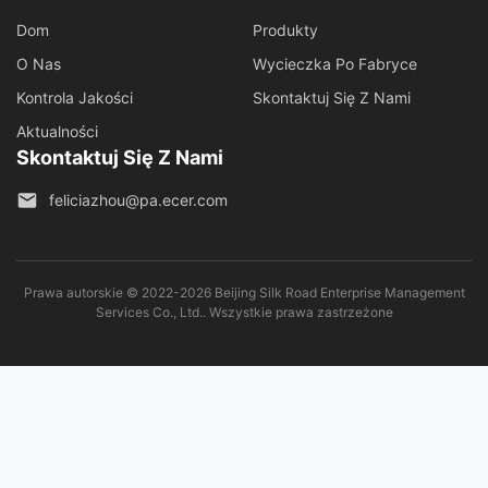
Dom
Produkty
O Nas
Wycieczka Po Fabryce
Kontrola Jakości
Skontaktuj Się Z Nami
Aktualności
Skontaktuj Się Z Nami
feliciazhou@pa.ecer.com
Prawa autorskie © 2022-2026 Beijing Silk Road Enterprise Management
Services Co., Ltd.. Wszystkie prawa zastrzeżone