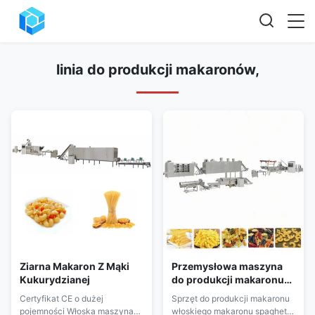
linia do produkcji makaronów,
Ziarna Makaron Z Mąki
Przemysłowa maszyna
Kukurydzianej
do produkcji makaronu
CE ISO
Certyfikat CE o dużej
Sprzęt do produkcji makaronu
pojemności Włoska maszyna
włoskiego makaronu spaghetti