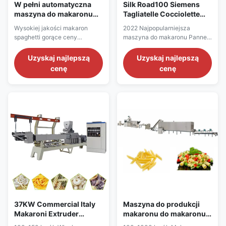
W pełni automatyczna
Silk Road100 Siemens
maszyna do makaronu
Tagliatelle Cocciolette
przemysłowego 45KW
Linia do produkcji
Wysokiej jakości makaron
2022 Najpopularniejsza
120kg / H
makaronów
spaghetti gorące ceny
maszyna do makaronu Panne
maszyna do makaronu
Tagliatelle Cocciolette
spaghetti z pszenicy
Spaghetti Nazwa produktu
Uzyskaj najlepszą
Uzyskaj najlepszą
Wytłaczarka
Linia produkcyjna makaronów
cenę
cenę
jednoślimakowaschemat
przemysłowa maszyna do
struktury Model Zainstalowana
produkcji makaronu Materiał
moc Prawdziwa moc Wyjście
stal nierdzewna spożywcza
Wymiar Silk Road-100 54kW
201/304 energia możesz
43kW 100kg/h
wybrać energię elektryczną
21000x1200x2200mm Silk
lub gaz, olej napędowy lub
Road-120 60kW 48kW
parę jako energię ...
120kg/h
23000x1500x2200mm
Główne cechy ...
37KW Commercial Italy
Maszyna do produkcji
Makaroni Extruder
makaronu do makaronu
Machine 1500kg
spaghetti 1500 kg