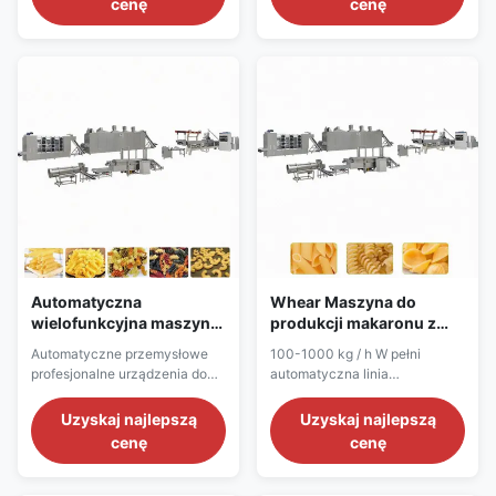
cenę
cenę
produkcji makaronu
1. Maszyna do mieszania mąki:
makaronowego maszyna do
Urządzenie, które miesza
produkcji makaronu
różne surowce z określoną
śrubowegoprzyjmuje mąkę,
ilością wody lub płynnych
skrobię kukurydzianą i skrobię
dodatków, aby uzyskać pełne
ziemniaczaną jako surowiec, a
wymieszanie po
następnie po wyt...
wymieszaniu.Wszystkie części
...
Automatyczna
Whear Maszyna do
wielofunkcyjna maszyna
produkcji makaronu z
do produkcji makaronów
mąki kukurydzianej 1000
Automatyczne przemysłowe
100-1000 kg / h W pełni
2t
kg / H
profesjonalne urządzenia do
automatyczna linia
makaronu Makaronowa
produkcyjna makaronu
maszyna do produkcji
Spaghetti Macaroni Opis
Uzyskaj najlepszą
Uzyskaj najlepszą
makaronu Opis produktu
produktu 1.100-1000 kg / h W
cenę
cenę
Automatyczne przemysłowe
pełni automatyczna linia
profesjonalne urządzenia do
produkcyjna makaronu
makaronu Makaronowa
spaghetti do