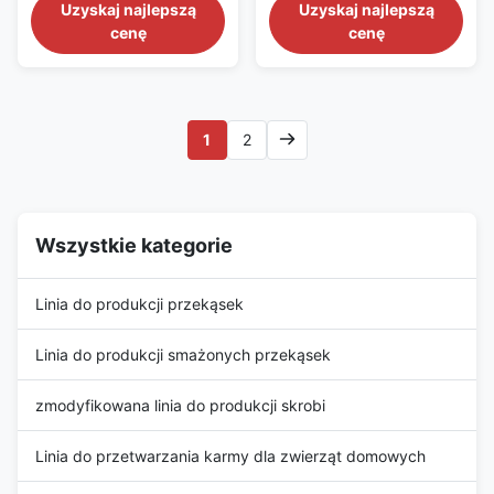
produkcji makaronu 1. Główne
spaghetti Linia produkcyjna
Uzyskaj najlepszą
Uzyskaj najlepszą
cechy komercyjnej maszyny
makaronów Automatyczna
cenę
cenę
do produkcji makaronu z
maszyna do produkcji
wytłaczarką ślimakową Linia
makaronów ryżowych
produkcyjna makaronu
makaronów spaghetti Linia
przyjmuje mąkę, skrobię
produkcyjna
kukurydzianą i skrobię
makaronówMaszyna do
1
2
ziemniaczaną jako surowiec, a
produkcji makaronu, maszyna
następnie tworzy rodzaj ...
do formowania makaronu, z
doskonałą technologią, zwartą
...
Wszystkie kategorie
Linia do produkcji przekąsek
Linia do produkcji smażonych przekąsek
zmodyfikowana linia do produkcji skrobi
Linia do przetwarzania karmy dla zwierząt domowych