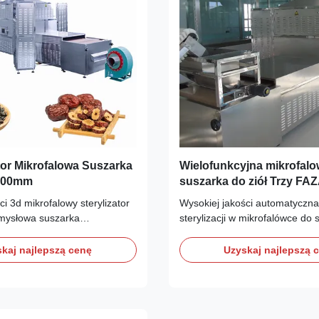
tor Mikrofalowa Suszarka
Wielofunkcyjna mikrofal
000mm
suszarka do ziół Trzy FA
50HZ
ci 3d mikrofalowy sterylizator
Wysokiej jakości automatyczn
mysłowa suszarka
sterylizacji w mikrofalówce do 
is produktu Specyfikacja
Kuchenka mikrofalowa + podc
zasilania (KVA) Moc mikrofali
połączony sprzęt do pieczenia 
kaj najlepszą cenę
Uzyskaj najlepszą 
 (kg/h) Transmisja (m/min)
Urządzenia do pieczenia i utw
 * H (mm) Silk Road-6HPTN2
kuchence mikrofalowej i na po
0*710*2000 Silk Road-
pełni wykorzystują charakterys
 12 0~5 7000...
ogrzewania ...