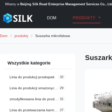
Witamy w
Beijing Silk Road Enterprise Management Services Co., Ltd
DOM
PRODUKTY
Dom
/
produkty
/
Suszarka mikrofalowa
Suszark
Wszystkie kategorie
Linia do produkcji przekąsek
32
Linia do produkcji smażonych przekąsek
29
zmodyfikowana linia do produkcji skrobi
31
Linia do przetwarzania karmy dla zwierząt domowych
27