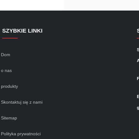
r mikrofal, tworząc silne pole
e wnęce do sterylizacji
Cząsteczki wody w ...
SZYBKIE LINKI
Dom
o nas
produkty
Skontaktuj się z nami
Sitemap
Polityka prywatności