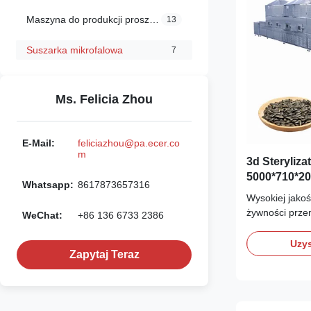
Maszyna do produkcji proszku spożywczego
13
Suszarka mikrofalowa
7
Ms. Felicia Zhou
E-Mail:
feliciazhou@pa.ecer.co
m
3d Steryliza
5000*710*2
Whatsapp:
8617873657316
Wysokiej jakoś
żywności prze
WeChat:
+86 136 6733 2386
mikrofalowa Op
Model Wejście 
Uzys
Zapytaj Teraz
(kw) Odwodnić
Rozmiar L * W
9 6 6 0~5 500
12HPTN3 18 12