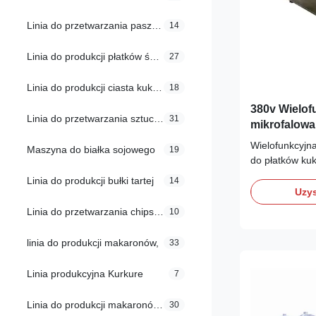
Linia do przetwarzania pasz dla ryb
14
Linia do produkcji płatków śniadaniowych
27
Linia do produkcji ciasta kukurydzianego
18
380v Wielof
Linia do przetwarzania sztucznego ryżu
31
mikrofalow
Wielofunkcyjn
Maszyna do białka sojowego
19
do płatków ku
wysokotemper
Linia do produkcji bułki tartej
14
piekarnika Wi
Uzys
przekąska do 
Linia do przetwarzania chipsów tortilla
10
wysokotemper
piekarnika Pie
linia do produkcji makaronów,
33
powietrza przy
Linia produkcyjna Kurkure
7
Linia do produkcji makaronów błyskawicznych
30