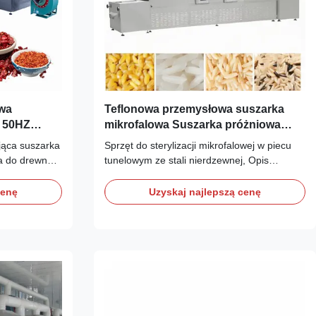
owa
Teflonowa przemysłowa suszarka
 50HZ
mikrofalowa Suszarka próżniowa
200kW
jąca suszarka
Sprzęt do sterylizacji mikrofalowej w piecu
a do drewna
tunelowym ze stali nierdzewnej, Opis
tki czas
produktu Kuchenka mikrofalowa jest
jest emitowana
emitowana przez generator mikrofal,
cenę
Uzyskaj najlepszą cenę
ąc silne pole
wytwarzający silne pole magnetyczne we
lizacji
wnęce do sterylizacji
 w materiale
mikrofalowej.Cząsteczki wody w materiale
wytwarzały szybki ruch posuwisto-zwrotny ...