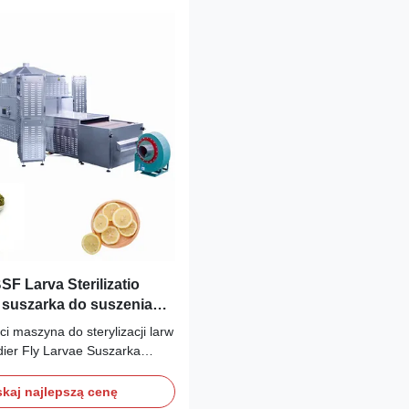
SF Larva Sterilizatio
 suszarka do suszenia
 PLC
ci maszyna do sterylizacji larw
dier Fly Larvae Suszarka
iągłe
lizacjaKrótki czas
kaj najlepszą cenę
lizacjiMikrofala jest emitowana