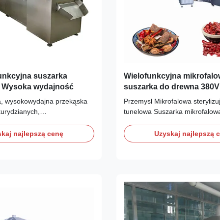
unkcyjna suszarka
Wielofunkcyjna mikrofal
a Wysoka wydajność
suszarka do drewna 380V
3PHASE
a, wysokowydajna przekąska
Przemysł Mikrofalowa sterylizu
kurydzianych,
tunelowa Suszarka mikrofalow
aturowa maszyna do suszenia
Ciągłe suszenie/sterylizacjaKró
elofunkcyjna, wysokowydajna
suszenia/sterylizacjiMikrofala 
kaj najlepszą cenę
Uzyskaj najlepszą 
płatków kukurydzianych,
przez generator mikrofal, tworz
aturowa maszyna do suszenia
magnetyczne we wnęce do stery
karnik z obiegiem gorącego
mikrofalowej. Cząsteczki wody
jmuje wentylator ...
...