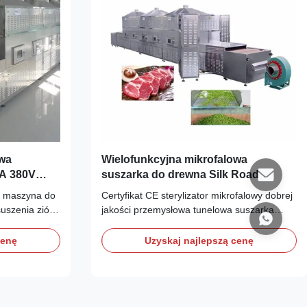
owa
Wielofunkcyjna mikrofalowa
ZA 380V
suszarka do drewna Silk Road
915MHZ
a maszyna do
Certyfikat CE sterylizator mikrofalowy dobrej
suszenia ziół
jakości przemysłowa tunelowa suszarka
zerwień
mikrofalowa Opis produktu Sprzęt do
i utwardzania
sterylizacji mikrofalowej i serii zabijania
cenę
Uzyskaj najlepszą cenę
ardzania w
owadów Zasada sterylizacji mikrofalowej:
dczerwień w
sterylizacja mikrofalowa jest wynikiem
tykę
mikrofalowego efektu termicznego, a
biologiczny efekt ...