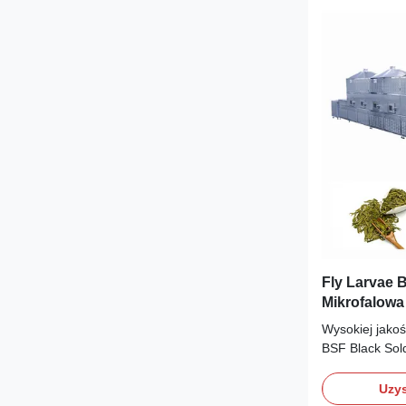
Fly Larvae B
Mikrofalowa
Sterowanie
Wysokiej jakoś
BSF Black Sol
mikrofalowa C
suszenie/stery
Uzys
suszenia/stery