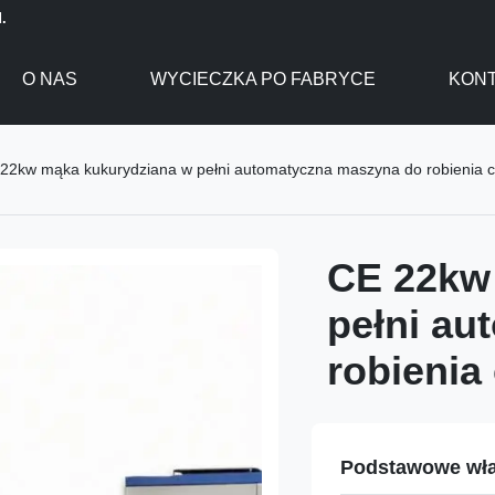
.
O NAS
WYCIECZKA PO FABRYCE
KONT
22kw mąka kukurydziana w pełni automatyczna maszyna do robienia ch
CE 22kw
pełni au
robienia
Podstawowe wła