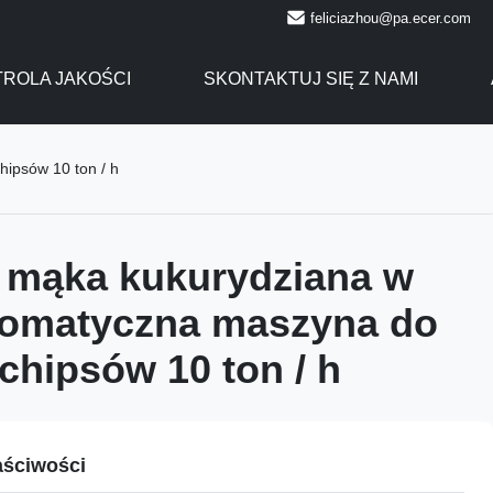
feliciazhou@pa.ecer.com
ROLA JAKOŚCI
SKONTAKTUJ SIĘ Z NAMI
ipsów 10 ton / h
 mąka kukurydziana w
tomatyczna maszyna do
 chipsów 10 ton / h
ściwości