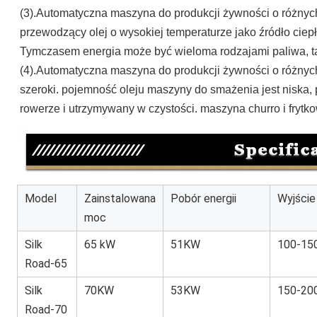
(3).
Automatyczna maszyna do produkcji żywności o różny
przewodzący olej o wysokiej temperaturze jako źródło ciep
Tymczasem energia może być wieloma rodzajami paliwa, taki
(4).
Automatyczna maszyna do produkcji żywności o różny
szeroki. pojemność oleju maszyny do smażenia jest niska, pr
rowerze i utrzymywany w czystości. maszyna churro i frytk
Model
Zainstalowana
Pobór energii
Wyjście
moc
Silk
65 kW
51KW
100-15
Road-65
Silk
70KW
53KW
150-20
Road-70