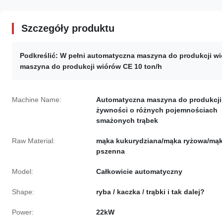
Szczegóły produktu
Podkreślić:
W pełni automatyczna maszyna do produkcji w
maszyna do produkcji wiórów CE 10 ton/h
Machine Name:
Automatyczna maszyna do produkcji
żywności o różnych pojemnościach
smażonych trąbek
Raw Material:
mąka kukurydziana/mąka ryżowa/mą
pszenna
Model:
Całkowicie automatyczny
Shape:
ryba / kaczka / trąbki i tak dalej?
Power:
22kW