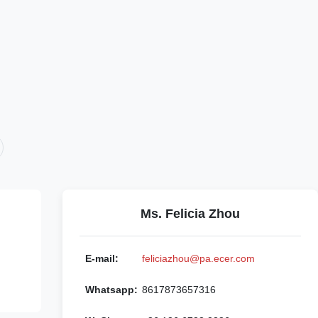
Ms. Felicia Zhou
E-mail:
feliciazhou@pa.ecer.com
Whatsapp:
8617873657316