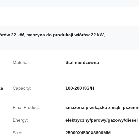
iórów 22 kW
,
maszyna do produkcji wiórów 22 kW
,
Material:
Stal nierdzewna
ka
Capacity:
100-200 KG/H
Final Product:
smażona przekąska z mąki pszenn
Energy:
elektryczny/parowy/gazowy/diesel
Size:
25000X4500X3800MM