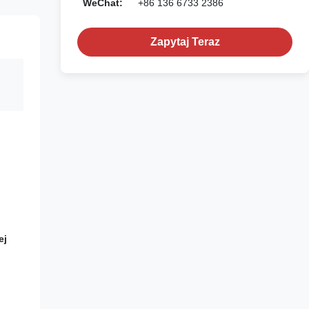
WeChat:
+86 136 6733 2386
Zapytaj Teraz
ej