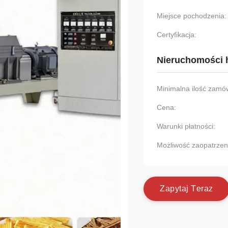
Miejsce pochodzenia:
Certyfikacja:
Nieruchomości 
Minimalna ilość zamów
Cena:
Warunki płatności:
Możliwość zaopatrzen
Z
a
p
y
t
a
j
T
e
r
a
z