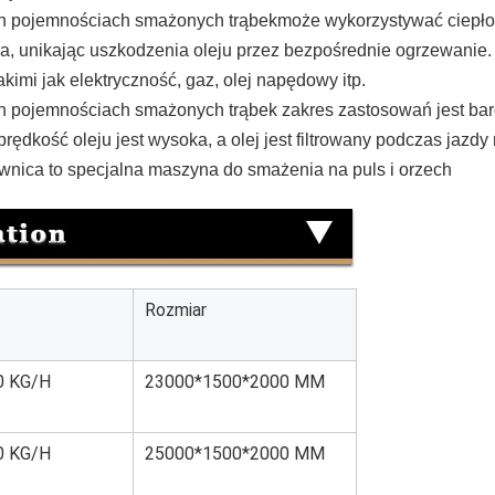
ch pojemnościach smażonych trąbek
może wykorzystywać ciepło 
ła, unikając uszkodzenia oleju przez bezpośrednie ogrzewanie. 
mi jak elektryczność, gaz, olej napędowy itp.
ch pojemnościach smażonych trąbek
zakres zastosowań jest bar
ędkość oleju jest wysoka, a olej jest filtrowany podczas jazdy 
ownica to specjalna maszyna do smażenia na puls i orzech
Rozmiar
0 KG/H
23000*1500*2000 MM
0 KG/H
25000*1500*2000 MM