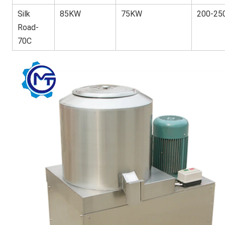
Silk
85KW
75KW
200-25
Road-
70C