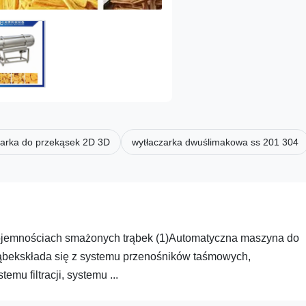
zarka do przekąsek 2D 3D
wytłaczarka dwuślimakowa ss 201 304
ojemnościach smażonych trąbek (1)Automatyczna maszyna do
ąbekskłada się z systemu przenośników taśmowych,
u filtracji, systemu ...