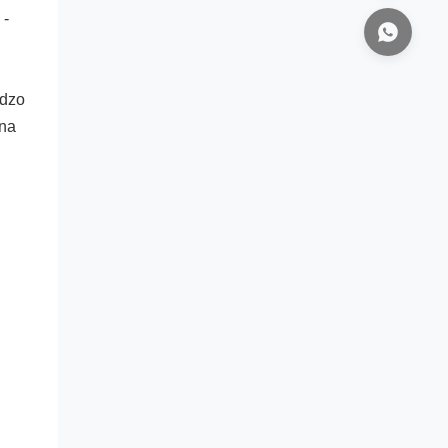
- 
dzo 
na 