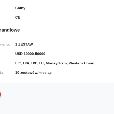
Chiny
CE
handlowe
ienia:
1 ZESTAW
USD 10000-50000
L/C, D/A, D/P, T/T, MoneyGram, Western Union
ia:
10 zestawów/miesiąc