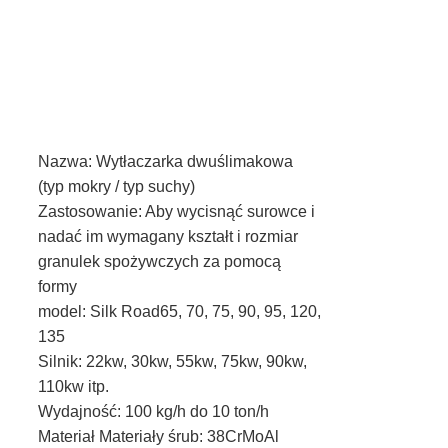
Nazwa: Wytłaczarka dwuślimakowa 
(typ mokry / typ suchy)
Zastosowanie: Aby wycisnąć surowce i 
nadać im wymagany kształt i rozmiar 
granulek spożywczych za pomocą 
formy
model: Silk Road65, 70, 75, 90, 95, 120, 
135
Silnik: 22kw, 30kw, 55kw, 75kw, 90kw, 
110kw itp.
Wydajność: 100 kg/h do 10 ton/h
Materiał Materiały śrub: 38CrMoAl