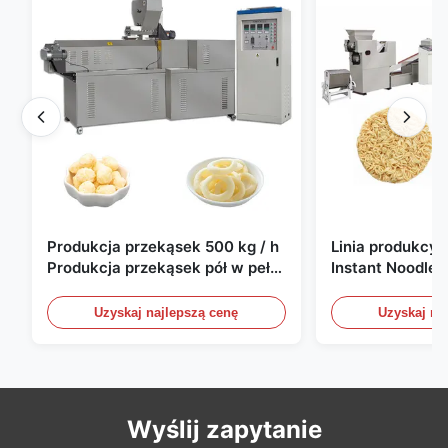
Produkcja przekąsek 500 kg / h
Linia produkcy
Produkcja przekąsek pół w pełni
Instant Noodle
automatyczna
sztuk/8h
Uzyskaj najlepszą cenę
Uzyskaj na
Wyślij zapytanie