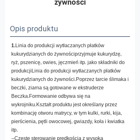
żywności
Opis produktu
1.
Linia do produkcji wytłaczanych płatków 
kukurydzianych do żywności
przyjmuje kukurydzę, 
ryż, pszenicę, owies, jęczmień itp. jako składniki do 
produkcji
Linia do produkcji wytłaczanych płatków 
kukurydzianych do żywności
.Poprzez tarcie ślimaka i 
beczki, ziarna są gotowane w ekstruderze 
Beczka.Formowanie odbywa się na 
wykrojniku.Kształt produktu jest określany przez 
kombinację otworu matrycy, w tym kulki, rurki, kija, 
pierścienia, pętli owocowej, gwiazdy, koła i kwiatka 
itp.
--Częste sterowanie prędkością z wysoką 