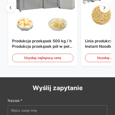
Produkcja przekąsek 500 kg / h
Linia produkcy
Produkcja przekąsek pół w pełni
Instant Noodle
automatyczna
sztuk/8h
Uzyskaj najlepszą cenę
Uzyskaj na
Wyślij zapytanie
Nazwa *