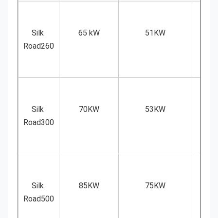
Silk 
65 kW
51KW
1
Road260
Silk 
70KW
53KW
2
Road300
Silk 
85KW
75KW
3
Road500