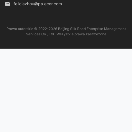
feliciazhou@pa.ecer.com
Prawa autorskie © 2022-2026 Beijing Silk Road Enterprise Management
Services Co., Ltd.. Wszystkie prawa zastrzeżone