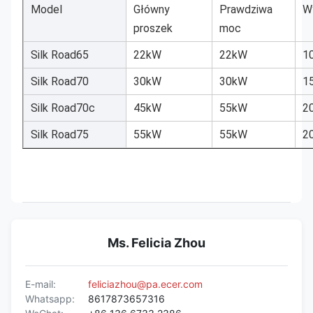
Model
Główny
Prawdziwa
W
proszek
moc
Silk Road65
22kW
22kW
1
Silk Road70
30kW
30kW
1
Silk Road70c
45kW
55kW
2
Silk Road75
55kW
55kW
2
Ms. Felicia Zhou
E-mail:
feliciazhou@pa.ecer.com
Whatsapp:
8617873657316