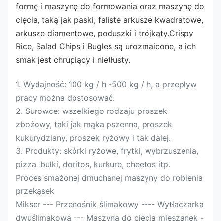
formę i maszynę do formowania oraz maszynę do 
cięcia, taką jak paski, faliste arkusze kwadratowe, 
arkusze diamentowe, poduszki i trójkąty.Crispy 
Rice, Salad Chips i Bugles są urozmaicone, a ich 
smak jest chrupiący i nietłusty.
1. Wydajność: 100 kg / h -500 kg / h, a przepływ
pracy można dostosować.
2. Surowce: wszelkiego rodzaju proszek
zbożowy, taki jak mąka pszenna, proszek
kukurydziany, proszek ryżowy i tak dalej.
3. Produkty: skórki ryżowe, frytki, wybrzuszenia,
pizza, bułki, doritos, kurkure, cheetos itp.
Proces smażonej dmuchanej maszyny do robienia
przekąsek
Mikser --- Przenośnik ślimakowy ---- Wytłaczarka
dwuślimakowa --- Maszyna do cięcia mieszanek -